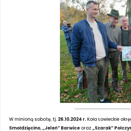
W minioną sobotę, tj.
26.10.2024 r.
Koła Łowieckie okrę
Smołdzięcino
,
„Jeleń” Barwice
oraz
„Szarak” Połczy