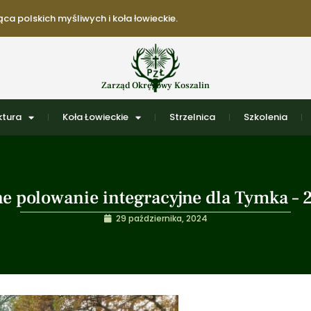
ca polskich myśliwych i koła łowieckie.
Zarząd Okręgowy Koszalin
ktura
Koła Łowieckie
Strzelnica
Szkolenia
e polowanie integracyjne dla Tymka – 2
29 października, 2024