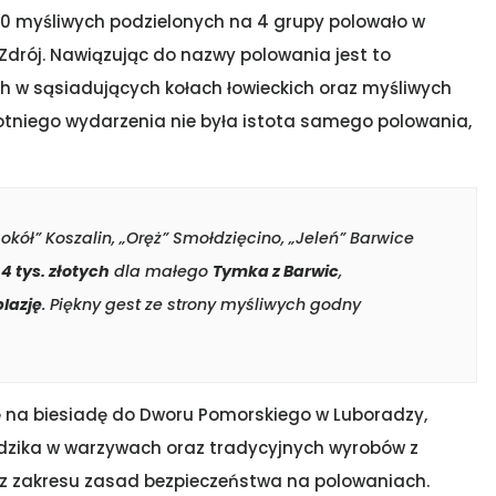
150 myśliwych podzielonych na 4 grupy polowało w
Zdrój. Nawiązując do nazwy polowania jest to
h w sąsiadujących kołach łowieckich oraz myśliwych
otniego wydarzenia nie była istota samego polowania,
okół” Koszalin, „Oręż” Smołdzięcino, „Jeleń” Barwice
ę
4 tys. złotych
dla małego
Tymka z Barwic
,
lazję
. Piękny gest ze strony myśliwych godny
ię na biesiadę do Dworu Pomorskiego w Luboradzy,
dzika w warzywach oraz tradycyjnych wyrobów z
e z zakresu zasad bezpieczeństwa na polowaniach.