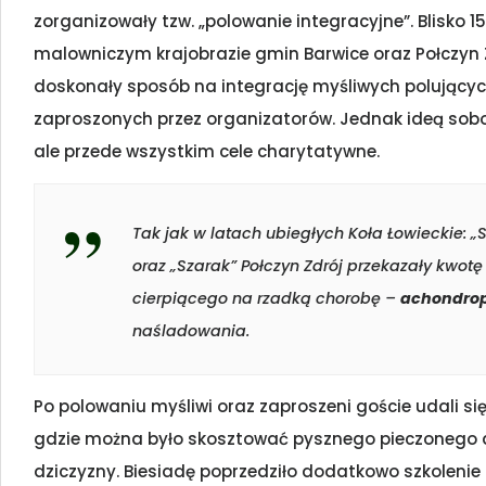
zorganizowały tzw. „polowanie integracyjne”. Blisko 
malowniczym krajobrazie gmin Barwice oraz Połczyn 
doskonały sposób na integrację myśliwych polującyc
zaproszonych przez organizatorów. Jednak ideą sob
ale przede wszystkim cele charytatywne.
Tak jak w latach ubiegłych Koła Łowieckie: „S
oraz „Szarak” Połczyn Zdrój przekazały kwot
cierpiącego na rzadką chorobę –
achondrop
naśladowania.
Po polowaniu myśliwi oraz zaproszeni goście udali s
gdzie można było skosztować pysznego pieczonego 
dziczyzny. Biesiadę poprzedziło dodatkowo szkoleni