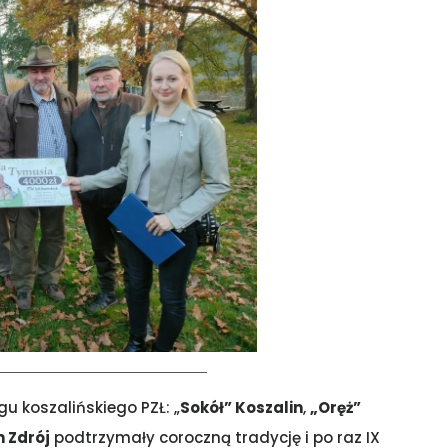
gu koszalińskiego PZŁ: „
Sokół” Koszalin
,
„Oręż”
n Zdrój
podtrzymały coroczną tradycję i po raz IX