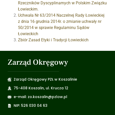
Rzeczników Dyscyplinarnych w Polskim Związku
Łowieckim.
Uchwała Nr 63/2014 Naczelnej Rady Łowieckiej
z dnia 16 grudnia 2014r. o zmianie uchwały nr
50/2014 w sprawie Regulaminu Sądów
Łowieckich
Zbiór Zasad Etyki i Tradycji Łowieckich
Zarząd Okręgowy
Zarząd Okręgowy PZŁ w Koszalinie
75-408 Koszalin, ul. Krucza 12
e-mail: zo.koszalin@pzlow.pl
NIP: 526 030 04 63