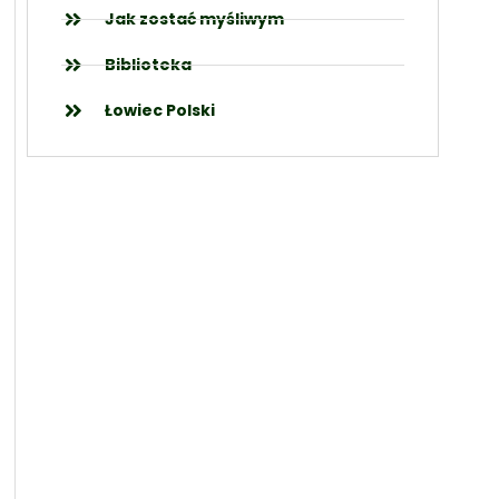
Jak zostać myśliwym
Biblioteka
Łowiec Polski