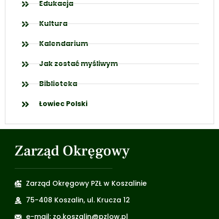
Edukacja
Kultura
Kalendarium
Jak zostać myśliwym
Biblioteka
Łowiec Polski
Zarząd Okręgowy
Zarząd Okręgowy PZŁ w Koszalinie
75-408 Koszalin, ul. Krucza 12
e-mail: zo.koszalin@pzlow.pl