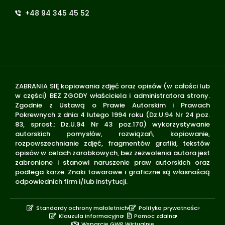
+48 94 345 45 52
ZABRANIA SIĘ kopiowania zdjęć oraz opisów (w całości lub
w części) BEZ ZGODY właściciela i administratora strony.
Zgodnie z Ustawą o Prawie Autorskim i Prawach
Pokrewnych z dnia 4 lutego 1994 roku (Dz.U.94 Nr 24 poz.
83, sprost.: Dz.U.94 Nr 43 poz.170) wykorzystywanie
autorskich pomysłów, rozwiązań, kopiowanie,
rozpowszechnianie zdjęć, fragmentów grafiki, tekstów
opisów w celach zarobkowych, bez zezwolenia autora jest
zabronione i stanowi naruszenie praw autorskich oraz
podlega karze. Znaki towarowe i graficzne są własnością
odpowiednich firm i/lub instytucji.
Standardy ochrony małoletnich
Polityka prywatności
Klauzula informacyjna
Pomoc zdalna
Wsparcie GWP Wirtualnie