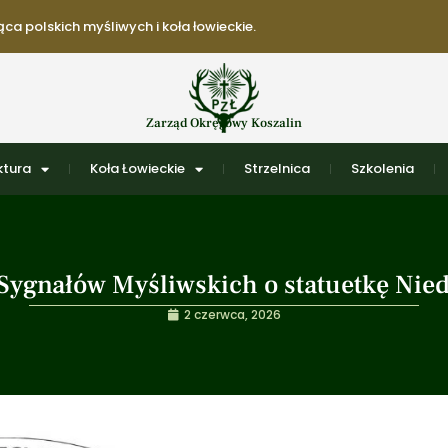
ca polskich myśliwych i koła łowieckie.
Zarząd Okręgowy Koszalin
ktura
Koła Łowieckie
Strzelnica
Szkolenia
ygnałów Myśliwskich o statuetkę Nied
2 czerwca, 2026