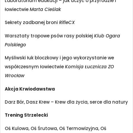
Laboratorium edukacji – jak uczyć o przyrodzie i
łowiectwie
Marta Cieślak
Sekrety zadbanej broni
RifleCX
Warsztaty tropowe psów rasy polskiej
Klub Ogara
Polskiego
Myśliwski łuk bloczkowy i jego wykorzystanie we
współczesnym łowiectwie
Komisja Łucznicza ZO
Wrocław
Akcja Krwiodawstwa
Darz Bór, Dasz Krew – Krew dla życia, serce dla natury
Trening Strzelecki
Oś Kulowa, Oś Śrutowa, Oś Termowizyjna, Oś