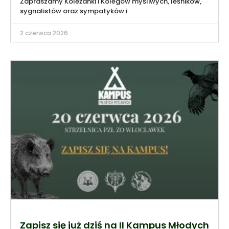
Zapraszamy Koleżanki i Kolegów myśliwych, leśników,
sygnalistów oraz sympatyków i
2 czerwca 2026
Zapisz się już dziś na II Kampus Młodych